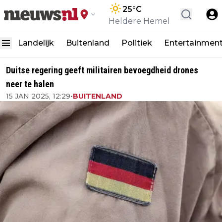
25
°C
Heldere Hemel
Landelijk
Buitenland
Politiek
Entertainmen
Duitse regering geeft militairen bevoegdheid drones
neer te halen
15 JAN 2025, 12:29
•
BUITENLAND