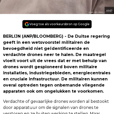
ANP
Voeg toe als voorkeursbron op Google
BERLIJN (ANP/BLOOMBERG) - De Duitse regering
geeft in een wetsvoorstel militairen de
bevoegdheid niet geïdentificeerde en
verdachte drones neer te halen. De maatregel
vloeit voort uit de vrees dat er met behulp van
drones wordt gespioneerd boven militaire
installaties, industriegebieden, energiecentrales
en cruciale infrastructuur. De militairen kunnen
overal optreden tegen onbemande vliegende
apparaten ook om ongelukken te voorkomen.
Verdachte of gevaarlijke drones worden al bestookt
door apparatuur om de signalen van drones te
verstoren en ze buiten werking te stellen. Maar