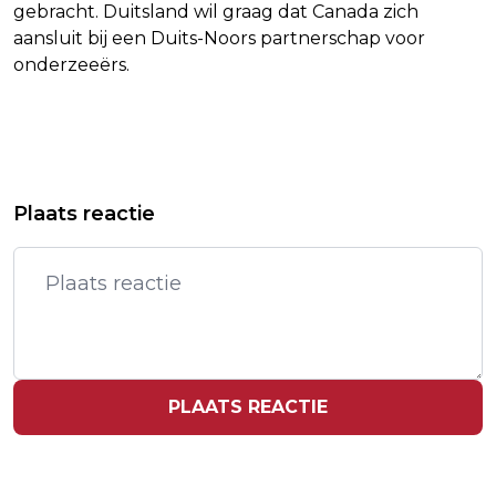
gebracht. Duitsland wil graag dat Canada zich
aansluit bij een Duits-Noors partnerschap voor
onderzeeërs.
Vorig artikel
Volgend artikel
VS SPREKEN BEMIDDELAAR QATAR IN
HONDIUS AANGEKOMEN BIJ TENERIFE
Plaats reactie
MIAMI OVER IRAN
PLAATS REACTIE