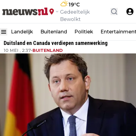
19
°C
Gedeeltelijk
Bewolkt
Landelijk
Buitenland
Politiek
Entertainmen
Duitsland en Canada verdiepen samenwerking
10 MEI , 2:37
•
BUITENLAND