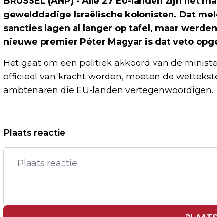
BRUSSEL (ANP) - Alle 27 EU-landen zijn het 
gewelddadige Israëlische kolonisten. Dat meld
sancties lagen al langer op tafel, maar werd
nieuwe premier Péter Magyar is dat veto opg
Het gaat om een politiek akkoord van de ministe
officieel van kracht worden, moeten de wettek
ambtenaren die EU-landen vertegenwoordigen.
Vorig artikel
Plaats reactie
DJANGO WAGNER IS 'EEN GELUKKIG
MAN' NA DIAMANTEN AWARD VOOR
KALI