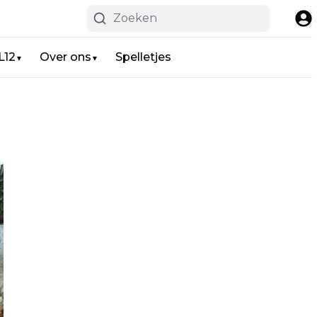
L12
Over ons
Spelletjes
▼
▼