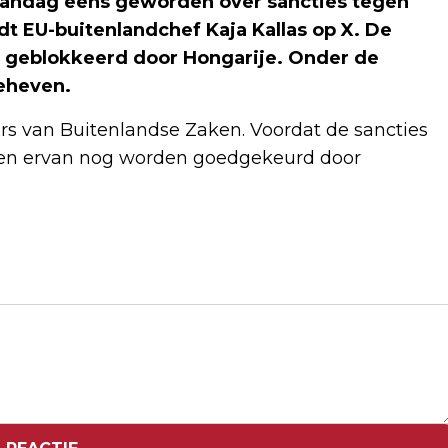
maandag eens geworden over sancties tegen
t EU-buitenlandchef Kaja Kallas op X. De
en geblokkeerd door Hongarije. Onder de
eheven.
rs van Buitenlandse Zaken. Voordat de sancties
sten ervan nog worden goedgekeurd door
Volgend artikel
ALLEEN OP REIS: WAAROM STEEDS
MEER NEDERLANDERS BEWUST SOLO
VERTREKKEN