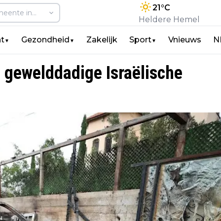
21
°C
Heldere Hemel
t
Gezondheid
Zakelijk
Sport
Vnieuws
N
▼
▼
▼
 gewelddadige Israëlische