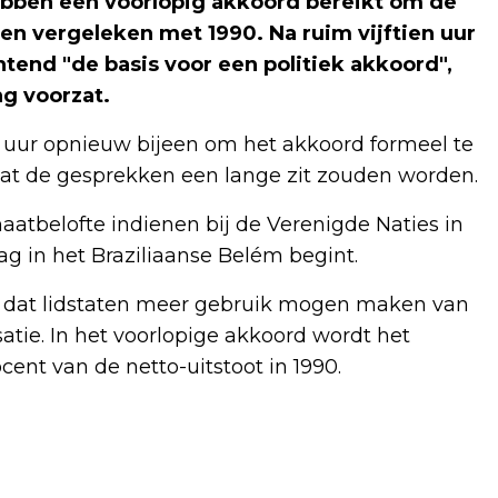
bben een voorlopig akkoord bereikt om de
en vergeleken met 1990. Na ruim vijftien uur
tend "de basis voor een politiek akkoord",
g voorzat.
uur opnieuw bijeen om het akkoord formeel te
dat de gesprekken een lange zit zouden worden.
atbelofte indienen bij de Verenigde Naties in
g in het Braziliaanse Belém begint.
en dat lidstaten meer gebruik mogen maken van
tie. In het voorlopige akkoord wordt het
nt van de netto-uitstoot in 1990.
Volgend artikel
CALIFORNIË STEMT IN MET