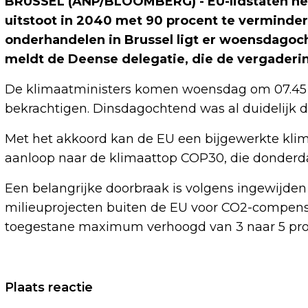
BRUSSEL (ANP/BLOOMBERG) - EU-lidstaten he
uitstoot in 2040 met 90 procent te verminder
onderhandelen in Brussel ligt er woensdagoch
meldt de Deense delegatie, die de vergaderin
De klimaatministers komen woensdag om 07.45 
bekrachtigen. Dinsdagochtend was al duidelijk 
Met het akkoord kan de EU een bijgewerkte klima
aanloop naar de klimaattop COP30, die donderda
Een belangrijke doorbraak is volgens ingewijd
milieuprojecten buiten de EU voor CO2-compensa
toegestane maximum verhoogd van 3 naar 5 proce
Vorig artikel
Plaats reactie
NORMAAL VOORGEDRAGEN ALS