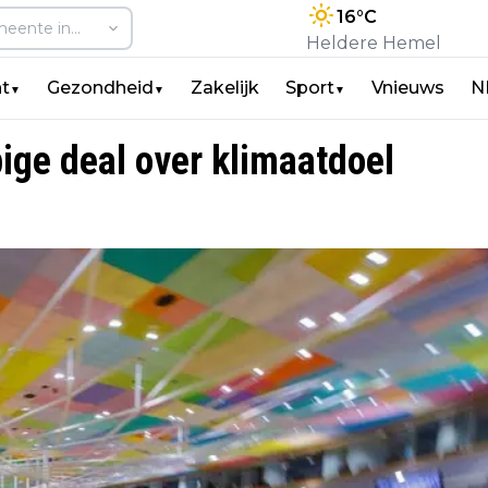
16
°C
Heldere Hemel
t
Gezondheid
Zakelijk
Sport
Vnieuws
N
▼
▼
▼
ige deal over klimaatdoel