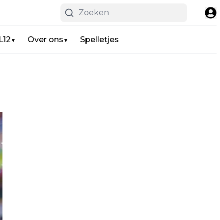
L12
Over ons
Spelletjes
▼
▼