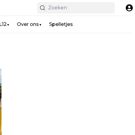
L12
Over ons
Spelletjes
▼
▼