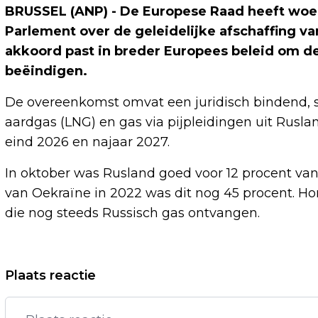
BRUSSEL (ANP) - De Europese Raad heeft woe
Parlement over de geleidelijke afschaffing v
akkoord past in breder Europees beleid om de
beëindigen.
De overeenkomst omvat een juridisch bindend, s
aardgas (LNG) en gas via pijpleidingen uit Rusla
eind 2026 en najaar 2027.
In oktober was Rusland goed voor 12 procent van
van Oekraïne in 2022 was dit nog 45 procent. Hon
die nog steeds Russisch gas ontvangen.
Vorig artikel
Plaats reactie
CONGRESLEDEN VS WILLEN
VOORKOMEN DAT TRUMP VENEZUELA