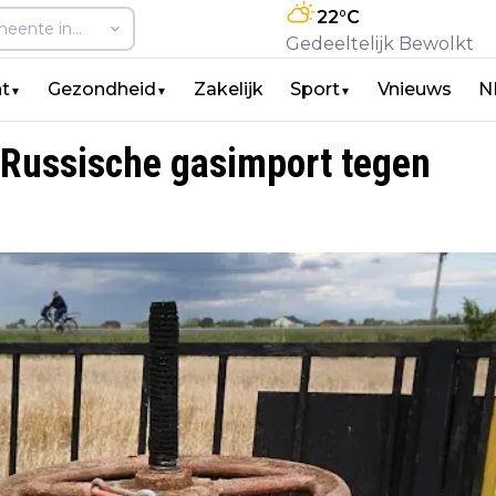
22
°C
Gedeeltelijk Bewolkt
t
Gezondheid
Zakelijk
Sport
Vnieuws
N
▼
▼
▼
 Russische gasimport tegen