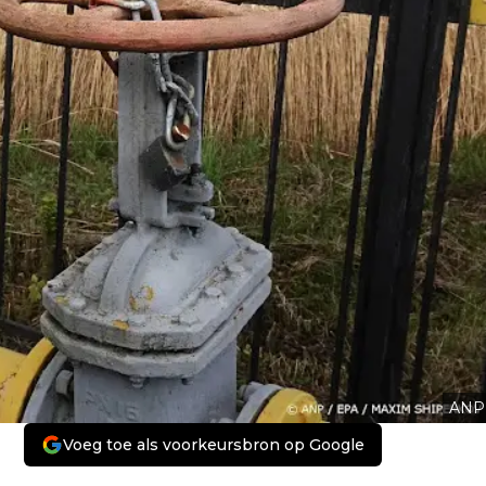
ANP
Voeg toe als voorkeursbron op Google