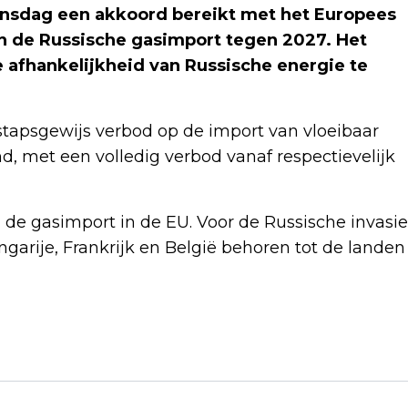
nsdag een akkoord bereikt met het Europees
an de Russische gasimport tegen 2027. Het
 afhankelijkheid van Russische energie te
tapsgewijs verbod op de import van vloeibaar
nd, met een volledig verbod vanaf respectievelijk
 de gasimport in de EU. Voor de Russische invasie
garije, Frankrijk en België behoren tot de landen
Volgend artikel
ZUID-KOREAANSE LEIDER KIEST GEEN
KANT IN CONFLICT CHINA EN JAPAN