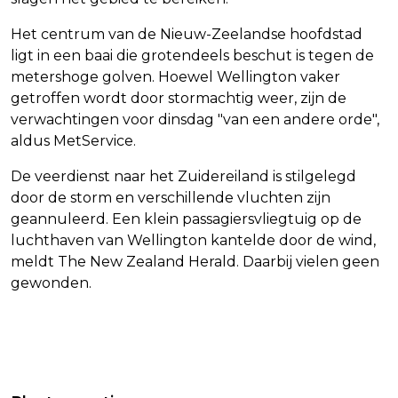
Het centrum van de Nieuw-Zeelandse hoofdstad
ligt in een baai die grotendeels beschut is tegen de
metershoge golven. Hoewel Wellington vaker
getroffen wordt door stormachtig weer, zijn de
verwachtingen voor dinsdag "van een andere orde",
aldus MetService.
De veerdienst naar het Zuidereiland is stilgelegd
door de storm en verschillende vluchten zijn
geannuleerd. Een klein passagiersvliegtuig op de
luchthaven van Wellington kantelde door de wind,
meldt The New Zealand Herald. Daarbij vielen geen
gewonden.
Vorig artikel
Volgend artikel
DODEN BIJ RUSSISCHE AANVAL OP