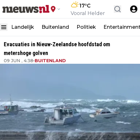
17
°C
Vooral Helder
Landelijk
Buitenland
Politiek
Entertainmen
Evacuaties in Nieuw-Zeelandse hoofdstad om
metershoge golven
09 JUN , 4:38
•
BUITENLAND