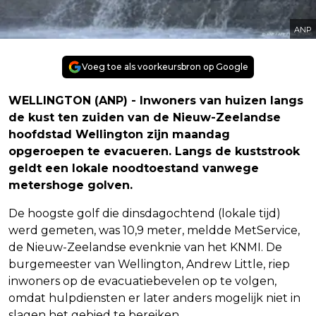
ANP
Voeg toe als voorkeursbron op Google
WELLINGTON (ANP) - Inwoners van huizen langs
de kust ten zuiden van de Nieuw-Zeelandse
hoofdstad Wellington zijn maandag
opgeroepen te evacueren. Langs de kuststrook
geldt een lokale noodtoestand vanwege
metershoge golven.
De hoogste golf die dinsdagochtend (lokale tijd)
werd gemeten, was 10,9 meter, meldde MetService,
de Nieuw-Zeelandse evenknie van het KNMI. De
burgemeester van Wellington, Andrew Little, riep
inwoners op de evacuatiebevelen op te volgen,
omdat hulpdiensten er later anders mogelijk niet in
slagen het gebied te bereiken.