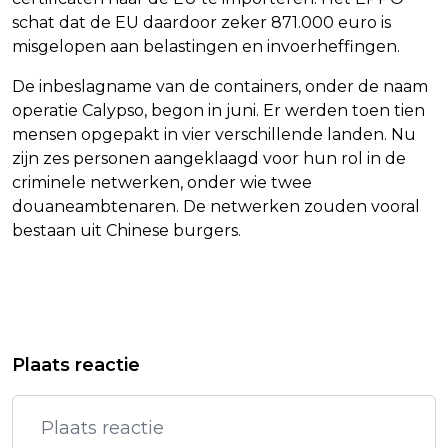
schat dat de EU daardoor zeker 871.000 euro is
misgelopen aan belastingen en invoerheffingen.
De inbeslagname van de containers, onder de naam
operatie Calypso, begon in juni. Er werden toen tien
mensen opgepakt in vier verschillende landen. Nu
zijn zes personen aangeklaagd voor hun rol in de
criminele netwerken, onder wie twee
douaneambtenaren. De netwerken zouden vooral
bestaan uit Chinese burgers.
Vorig artikel
Volgend artikel
SUZAN STORTELDER OPENHARTIG
OPTREDEN BOB VYLAN MAANDAG IN
Plaats reactie
OVER ZWANGERSCHAP NA
NIJMEGEN MAG DOORGAAN VAN
MISKRAAM
RECHTER