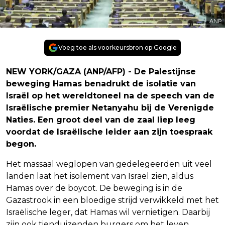
ANP
Voeg toe als voorkeursbron op Google
NEW YORK/GAZA (ANP/AFP) - De Palestijnse
beweging Hamas benadrukt de isolatie van
Israël op het wereldtoneel na de speech van de
Israëlische premier Netanyahu bij de Verenigde
Naties. Een groot deel van de zaal liep leeg
voordat de Israëlische leider aan zijn toespraak
begon.
Het massaal weglopen van gedelegeerden uit veel
landen laat het isolement van Israël zien, aldus
Hamas over de boycot. De beweging is in de
Gazastrook in een bloedige strijd verwikkeld met het
Israëlische leger, dat Hamas wil vernietigen. Daarbij
zijn ook tienduizenden burgers om het leven