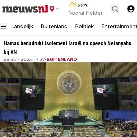
22
°C
Vooral Helder
Landelijk
Buitenland
Politiek
Entertainmen
Hamas benadrukt isolement Israël na speech Netanyahu
bij VN
26 SEP 2025, 17:37
•
BUITENLAND