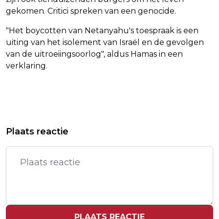
gekomen. Critici spreken van een genocide.
"Het boycotten van Netanyahu's toespraak is een
uiting van het isolement van Israël en de gevolgen
van de uitroeiingsoorlog", aldus Hamas in een
verklaring.
Vorig artikel
Volgend artikel
COA: IN TOTAAL DOEN 5 AZC'S NIET
NATUURORGANISATIES: PLAN 2050
Plaats reactie
MEE AAN OPEN DAG OM VEILIGHEID
GEEFT NATUUR TE WEINIG AANDACHT
PLAATS REACTIE