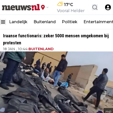
17
°C
Vooral Helder
Landelijk
Buitenland
Politiek
Entertainmen
Iraanse functionaris: zeker 5000 mensen omgekomen bij
protesten
18 JAN , 10:44
•
BUITENLAND
ANP