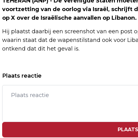
TEHERAN (ANP) - De Verenigde Staten moeten 
voortzetting van de oorlog via Israël, schrijf
op X over de Israëlische aanvallen op Libanon.
Hij plaatst daarbij een screenshot van een post 
waarin staat dat de wapenstilstand ook voor Liba
ontkend dat dit het geval is.
Vorig artikel
Plaats reactie
THEO JAMES MAAKT ZICH ZORGEN
OVER INVLOED MANOSFEER OP
ZOONTJE
PLAATS