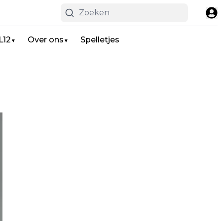
L12
Over ons
Spelletjes
▼
▼