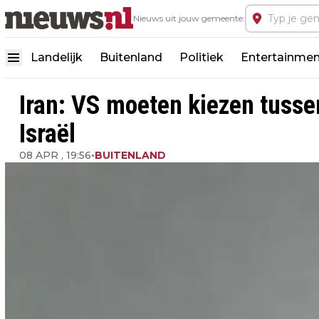
Nieuws uit jouw gemeente:
Landelijk
Buitenland
Politiek
Entertainmen
Iran: VS moeten kiezen tusse
Israël
08 APR , 19:56
•
BUITENLAND