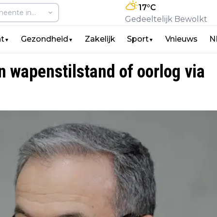
17
°C
Gedeeltelijk Bewolkt
t
Gezondheid
Zakelijk
Sport
Vnieuws
N
▼
▼
▼
n wapenstilstand of oorlog via