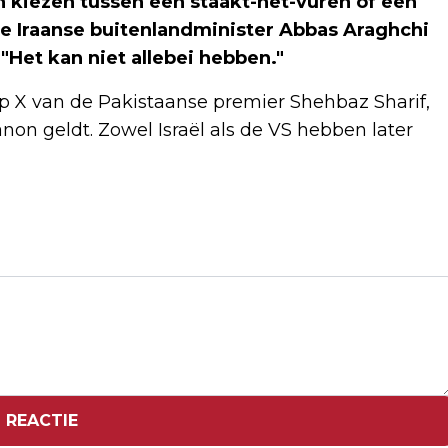
kiezen tussen een staakt-het-vuren of een
t de Iraanse buitenlandminister Abbas Araghchi
 "Het kan niet allebei hebben."
op X van de Pakistaanse premier Shehbaz Sharif,
non geldt. Zowel Israël als de VS hebben later
Volgend artikel
KONINGSPAAR VIERT 200-JARIG
BESTAAN KONINKLIJK
CONSERVATORIUM
 REACTIE