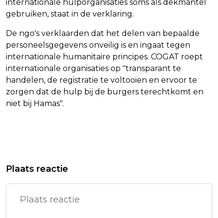
internationale hulporganisaties soms als dekmantel
gebruiken, staat in de verklaring.
De ngo's verklaarden dat het delen van bepaalde
personeelsgegevens onveilig is en ingaat tegen
internationale humanitaire principes. COGAT roept
internationale organisaties op "transparant te
handelen, de registratie te voltooien en ervoor te
zorgen dat de hulp bij de burgers terechtkomt en
niet bij Hamas".
Vorig artikel
Volgend artikel
DRUKTE OP DE WEG NEEMT VANAF
OM WIL TBS VOOR VROUW DIE ZOON
Plaats reactie
MAANDAG TOE, WAARSCHUWT RWS
(5) VAN BALKON ZOU HEBBEN
GEGOOID