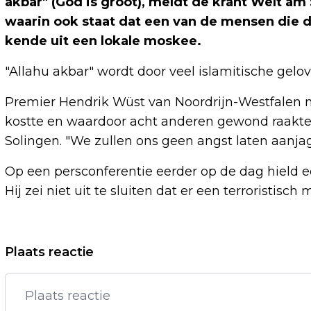
akbar" (God is groot), meldt de krant Welt am 
waarin ook staat dat een van de mensen die 
kende uit een lokale moskee.
"Allahu akbar" wordt door veel islamitische gelo
Premier Hendrik Wüst van Noordrijn-Westfalen n
kostte en waardoor acht anderen gewond raakten
Solingen. "We zullen ons geen angst laten aanjage
Op een persconferentie eerder op de dag hield ee
Hij zei niet uit te sluiten dat er een terroristisch
Vorig artikel
Plaats reactie
OP ISS GESTRANDE ASTRONAUTEN PAS
IN FEBRUARI TERUG NAAR AARDE