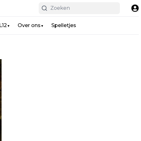
L12
Over ons
Spelletjes
▼
▼