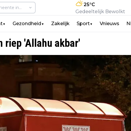
25
°C
Gedeeltelijk Bewolkt
t
Gezondheid
Zakelijk
Sport
Vnieuws
N
▼
▼
▼
 riep 'Allahu akbar'