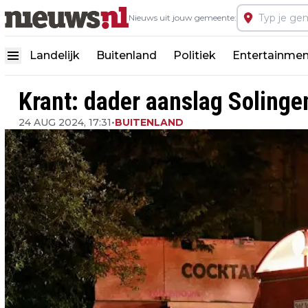
Nieuws uit jouw gemeente:
Landelijk
Buitenland
Politiek
Entertainmen
Krant: dader aanslag Solingen
24 AUG 2024, 17:31
•
BUITENLAND