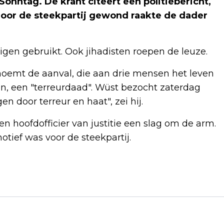
Sonntag. De krant citeert een politiebericht,
door de steekpartij gewond raakte de dader
vigen gebruikt. Ook jihadisten roepen de leuze.
oemt de aanval, die aan drie mensen het leven
, een "terreurdaad". Wüst bezocht zaterdag
n door terreur en haat", zei hij.
n hoofdofficier van justitie een slag om de arm.
 motief was voor de steekpartij.
Volgend artikel
ISLAMITISCHE STAAT CLAIMT
DODELIJKE AANSLAG SOLINGEN