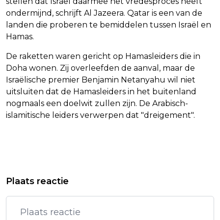
stellen dat Israël daarmee het vredesproces heeft
ondermijnd, schrijft Al Jazeera. Qatar is een van de
landen die proberen te bemiddelen tussen Israël en
Hamas.
De raketten waren gericht op Hamasleiders die in
Doha wonen. Zij overleefden de aanval, maar de
Israëlische premier Benjamin Netanyahu wil niet
uitsluiten dat de Hamasleiders in het buitenland
nogmaals een doelwit zullen zijn. De Arabisch-
islamitische leiders verwerpen dat "dreigement".
Vorig artikel
Volgend artikel
DELFINA CHAVES EN MARTIJN
UEFA EN FIFPRO: OVERVOLLE
Plaats reactie
LAKEMEIER UIT ELKAAR
SPEELKALENDER HEEFT KANTELPUNT
BEREIKT