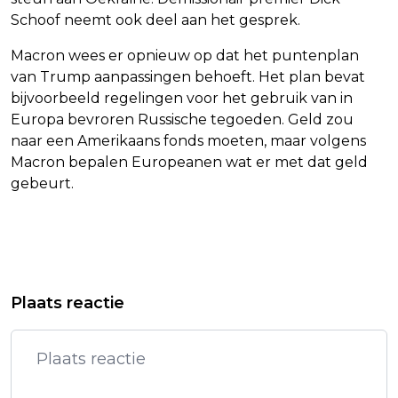
Schoof neemt ook deel aan het gesprek.
Macron wees er opnieuw op dat het puntenplan
van Trump aanpassingen behoeft. Het plan bevat
bijvoorbeeld regelingen voor het gebruik van in
Europa bevroren Russische tegoeden. Geld zou
naar een Amerikaans fonds moeten, maar volgens
Macron bepalen Europeanen wat er met dat geld
gebeurt.
Vorig artikel
Volgend artikel
VAKBOND DE UNIE: 'SCHOKGOLF' BIJ
KING COMBS HOOPT DAT VADER
Plaats reactie
ABN AMRO DOOR GROOT
DIDDY SPOEDIG VRIJKOMT
BANENVERLIES