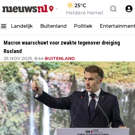
25
°C
Heldere Hemel
Landelijk
Buitenland
Politiek
Entertainmen
Macron waarschuwt voor zwakte tegenover dreiging
Rusland
25 NOV 2025, 8:44
•
BUITENLAND