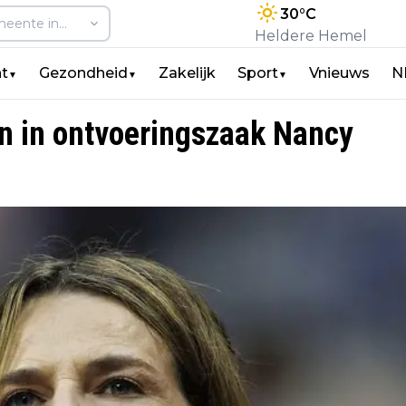
30
°C
Heldere Hemel
t
Gezondheid
Zakelijk
Sport
Vnieuws
N
▼
▼
▼
en in ontvoeringszaak Nancy