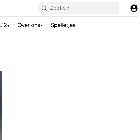
L12
Over ons
Spelletjes
▼
▼