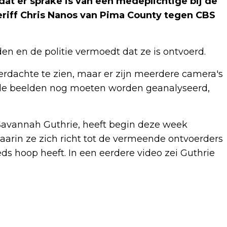
dat er sprake is van een medeplichtige bij de
heriff Chris Nanos van Pima County tegen CBS
 en de politie vermoedt dat ze is ontvoerd.
rdachte te zien, maar er zijn meerdere camera's
 de beelden nog moeten worden geanalyseerd,
 Savannah Guthrie, heeft begin deze week
arin ze zich richt tot de vermeende ontvoerders
ds hoop heeft. In een eerdere video zei Guthrie
Volgend artikel
MEDEPLICHTIGE NIET UITGESLOTEN IN