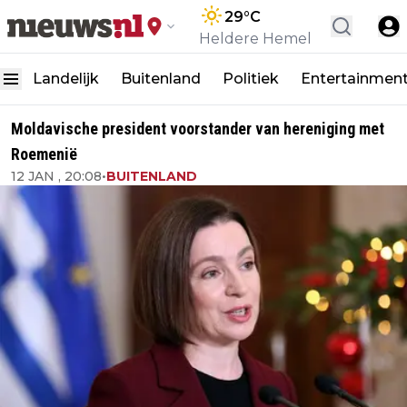
29
°C
Heldere Hemel
Landelijk
Buitenland
Politiek
Entertainmen
Moldavische president voorstander van hereniging met
Roemenië
12 JAN , 20:08
•
BUITENLAND