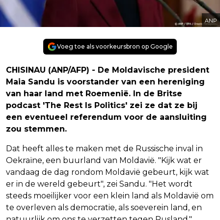
ANP
Voeg toe als voorkeursbron op Google
CHISINAU (ANP/AFP) - De Moldavische president
Maia Sandu is voorstander van een hereniging
van haar land met Roemenië. In de Britse
podcast 'The Rest Is Politics' zei ze dat ze bij
een eventueel referendum voor de aansluiting
zou stemmen.
Dat heeft alles te maken met de Russische inval in
Oekraïne, een buurland van Moldavië. "Kijk wat er
vandaag de dag rondom Moldavië gebeurt, kijk wat
er in de wereld gebeurt", zei Sandu. "Het wordt
steeds moeilijker voor een klein land als Moldavië om
te overleven als democratie, als soeverein land, en
natuurlijk om ons te verzetten tegen Rusland."