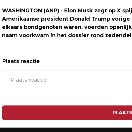
WASHINGTON (ANP) - Elon Musk zegt op X spijt
Amerikaanse president Donald Trump vorige
elkaars bondgenoten waren, voerden openlijk
naam voorkwam in het dossier rond zedendeli
Vorig artikel
Plaats reactie
AEX-INDEX LICHT HOGER NA NIEUWE
HANDELSAFSPRAKEN CHINA-VS
PLAATS