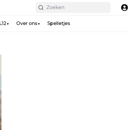
L12
Over ons
Spelletjes
▼
▼