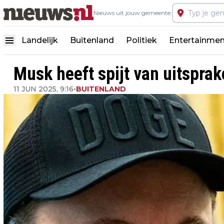
Nieuws uit jouw gemeente:
Landelijk
Buitenland
Politiek
Entertainmen
Musk heeft spijt van uitspra
11 JUN 2025, 9:16
•
BUITENLAND