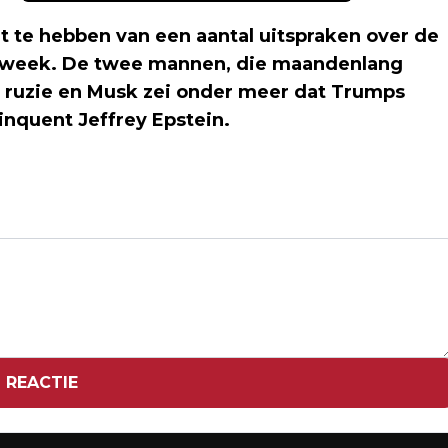
 te hebben van een aantal uitspraken over de
 week. De twee mannen, die maandenlang
 ruzie en Musk zei onder meer dat Trumps
nquent Jeffrey Epstein.
Volgend artikel
GOLDBAND ZEGT OPTREDEN OP ZWARTE
CROSS AF NA OVERNAME DOOR KKR
 REACTIE