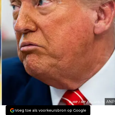
ANP
Voeg toe als voorkeursbron op Google