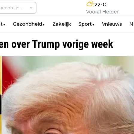
22
°C
Vooral Helder
t
Gezondheid
Zakelijk
Sport
Vnieuws
N
▼
▼
▼
ken over Trump vorige week