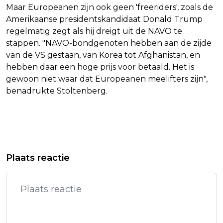
Maar Europeanen zijn ook geen 'freeriders', zoals de
Amerikaanse presidentskandidaat Donald Trump
regelmatig zegt als hij dreigt uit de NAVO te
stappen. "NAVO-bondgenoten hebben aan de zijde
van de VS gestaan, van Korea tot Afghanistan, en
hebben daar een hoge prijs voor betaald. Het is
gewoon niet waar dat Europeanen meelifters zijn",
benadrukte Stoltenberg.
Vorig artikel
Volgend artikel
SP-LEIDER DIJK BOTST MET SCHOOF
VREEMDELINGENWET DEELS NEGEREN
Plaats reactie
OVER AANPAK ARMOEDE
KAN VOLGENS AMBTENAREN MAAR
KORT