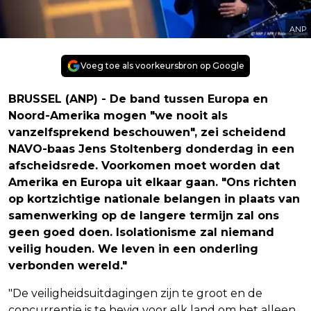
ANP
Voeg toe als voorkeursbron op Google
BRUSSEL (ANP) - De band tussen Europa en
Noord-Amerika mogen "we nooit als
vanzelfsprekend beschouwen", zei scheidend
NAVO-baas Jens Stoltenberg donderdag in een
afscheidsrede. Voorkomen moet worden dat
Amerika en Europa uit elkaar gaan. "Ons richten
op kortzichtige nationale belangen in plaats van
samenwerking op de langere termijn zal ons
geen goed doen. Isolationisme zal niemand
veilig houden. We leven in een onderling
verbonden wereld."
"De veiligheidsuitdagingen zijn te groot en de
concurrentie is te hevig voor elk land om het alleen