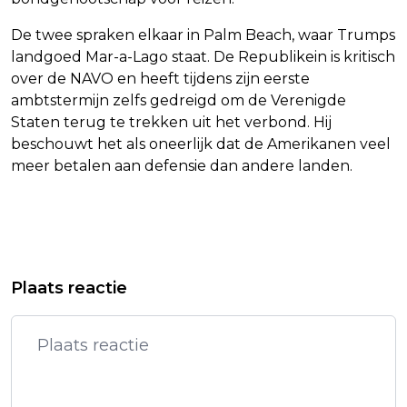
De twee spraken elkaar in Palm Beach, waar Trumps
landgoed Mar-a-Lago staat. De Republikein is kritisch
over de NAVO en heeft tijdens zijn eerste
ambtstermijn zelfs gedreigd om de Verenigde
Staten terug te trekken uit het verbond. Hij
beschouwt het als oneerlijk dat de Amerikanen veel
meer betalen aan defensie dan andere landen.
Vorig artikel
Volgend artikel
VERSTAPPEN VIJFDE, MAAR VOOR
TRADITIONELE KRUIDNOOT WEER
Plaats reactie
NORRIS IN KWALIFICATIE GP LAS
POPULAIRST DOOR HOGE
VEGAS
CACAOPRIJS