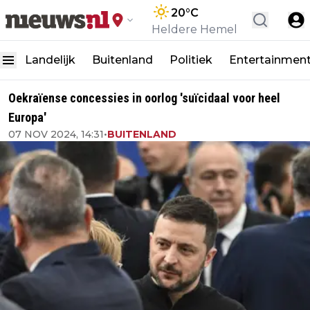
20
°C
Heldere Hemel
Landelijk
Buitenland
Politiek
Entertainmen
Oekraïense concessies in oorlog 'suïcidaal voor heel
Europa'
07 NOV 2024, 14:31
•
BUITENLAND