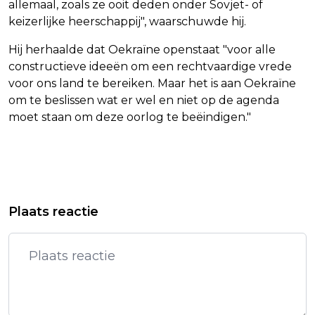
allemaal, zoals ze ooit deden onder Sovjet- of
keizerlijke heerschappij", waarschuwde hij.
Hij herhaalde dat Oekraïne openstaat "voor alle
constructieve ideeën om een rechtvaardige vrede
voor ons land te bereiken. Maar het is aan Oekraïne
om te beslissen wat er wel en niet op de agenda
moet staan om deze oorlog te beëindigen."
Vorig artikel
Volgend artikel
DNB-BAAS KNOT: MEER RISICO'S
OM VERVOLGT VEROORDEELDE
Plaats reactie
FINANCIËLE STABILITEIT EU DOOR
PIRAAT OPNIEUW VOOR KAPING
TRUMP
ANDER SCHIP