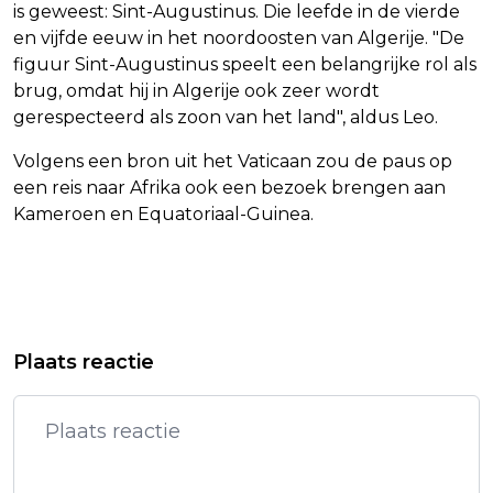
is geweest: Sint-Augustinus. Die leefde in de vierde
en vijfde eeuw in het noordoosten van Algerije. "De
figuur Sint-Augustinus speelt een belangrijke rol als
brug, omdat hij in Algerije ook zeer wordt
gerespecteerd als zoon van het land", aldus Leo.
Volgens een bron uit het Vaticaan zou de paus op
een reis naar Afrika ook een bezoek brengen aan
Kameroen en Equatoriaal-Guinea.
Vorig artikel
Volgend artikel
GESTOPTE TENNISSTER SERENA
RECORDBEDRAG VAN 23 MILJOEN
Plaats reactie
WILLIAMS TERUG OP LIJST
POND VOOR FABERGÉ-EI
DOPINGCONTROLE