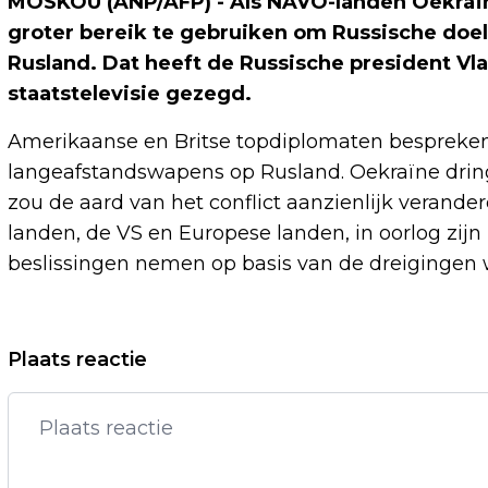
MOSKOU (ANP/AFP) - Als NAVO-landen Oekraï
groter bereik te gebruiken om Russische doele
Rusland. Dat heeft de Russische president Vl
staatstelevisie gezegd.
Amerikaanse en Britse topdiplomaten bespreken 
langeafstandswapens op Rusland. Oekraïne dring
zou de aard van het conflict aanzienlijk verande
landen, de VS en Europese landen, in oorlog zijn 
beslissingen nemen op basis van de dreigingen 
Vorig artikel
Plaats reactie
MAROKKO MELDT EERSTE MPOXGEVAL,
VARIANT NOG ONDUIDELIJK