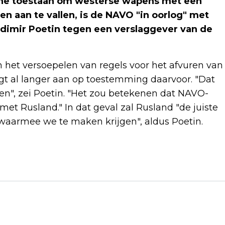
ne toestaan om westerse wapens met een
n aan te vallen, is de NAVO "in oorlog" met
adimir Poetin tegen een verslaggever van de
het versoepelen van regels voor het afvuren van
t al langer aan op toestemming daarvoor. "Dat
ren", zei Poetin. "Het zou betekenen dat NAVO-
met Rusland." In dat geval zal Rusland "de juiste
waarmee we te maken krijgen", aldus Poetin.
Volgend artikel
VERSTAPPEN WIJT PROBLEMEN RED
BULL NIET AAN VERTREK NEWEY