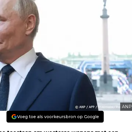
ANP
Voeg toe als voorkeursbron op Google