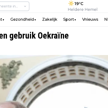
19
°C
Heldere Hemel
t
Gezondheid
Zakelijk
Sport
Vnieuws
N
▼
▼
▼
en gebruik Oekraïne