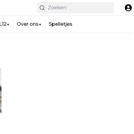
L12
Over ons
Spelletjes
▼
▼