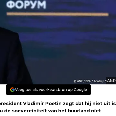
ANP
Voeg toe als voorkeursbron op Google
ident Vladimir Poetin zegt dat hij niet uit is
u de soevereiniteit van het buurland niet