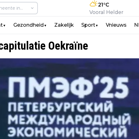
21
°C
Vooral Helder
t
Gezondheid
Zakelijk
Sport
Vnieuws
N
▼
▼
▼
 capitulatie Oekraïne