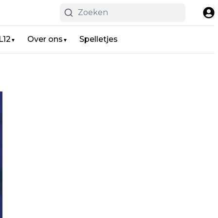
L12
Over ons
Spelletjes
▼
▼