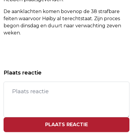
De aanklachten komen bovenop de 38 strafbare
feiten waarvoor Høiby al terechtstaat. Zijn proces
begon dinsdag en duurt naar verwachting zeven
weken.
Vorig artikel
Volgend artikel
GROOT BANENVERLIES BIJ KRANT
KERKJE IN BALKBRUG GAAT VAN
Plaats reactie
THE WASHINGTON POST
AFSCHEID KUHR 'GROOT FEEST'
MAKEN
PLAATS REACTIE