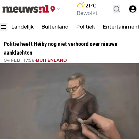
21
°C
Bewolkt
Landelijk
Buitenland
Politiek
Entertainmen
Politie heeft Høiby nog niet verhoord over nieuwe
aanklachten
04 FEB , 17:56
•
BUITENLAND