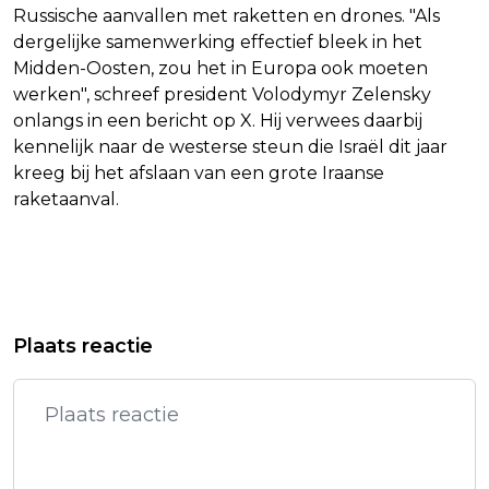
Russische aanvallen met raketten en drones. "Als
dergelijke samenwerking effectief bleek in het
Midden-Oosten, zou het in Europa ook moeten
werken", schreef president Volodymyr Zelensky
onlangs in een bericht op X. Hij verwees daarbij
kennelijk naar de westerse steun die Israël dit jaar
kreeg bij het afslaan van een grote Iraanse
raketaanval.
Vorig artikel
Volgend artikel
AMAZON EN BLOKKER BIEDEN IN
WESTERWOLDE WEER NAAR RECHTER
Plaats reactie
NEDERLAND ELKAARS DIENSTEN AAN
OM 'TE VOL' AANMELDCENTRUM TER
APEL