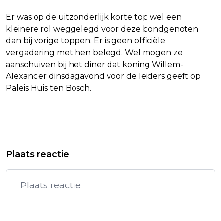
Er was op de uitzonderlijk korte top wel een
kleinere rol weggelegd voor deze bondgenoten
dan bij vorige toppen. Er is geen officiële
vergadering met hen belegd. Wel mogen ze
aanschuiven bij het diner dat koning Willem-
Alexander dinsdagavond voor de leiders geeft op
Paleis Huis ten Bosch.
Vorig artikel
Volgend artikel
ISRAËL HAALT LICHAMEN
SCHOOF: VEILIGHEIDSRAAD BIJEEN
Plaats reactie
GIJZELAARS UIT GAZASTROOK
OVER SITUATIE IN MIDDEN-OOSTEN