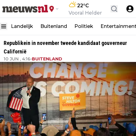
22
°C
Vooral Helder
Landelijk
Buitenland
Politiek
Entertainmen
Republikein in november tweede kandidaat gouverneur
Californië
10 JUN , 4:16
•
BUITENLAND