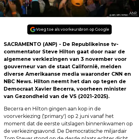
ANP
Voeg toe als voorkeursbron op Google
SACRAMENTO (ANP) - De Republikeinse tv-
commentator Steve Hilton gaat door naar de
algemene verkiezingen van 3 november voor
gouverneur van de staat Californië, melden
diverse Amerikaanse media waaronder CNN en
NBC News. Hilton neemt het dan op tegen de
Democraat Xavier Becerra, voorheen minister
van Gezondheid van de VS (2021-2025).
Becerra en Hilton gingen aan kop in de
voorverkiezing ('primary') op 2 juni vanaf het
moment dat de eerste uitslagen binnenkwamen op
de verkiezingsavond. De Democratische miljardair
Tom Steyer stond op de derde plaats echter dicht