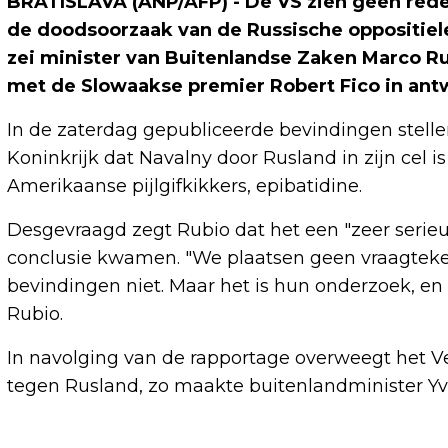
BRATISLAVA (ANP/AFP) - De VS zien geen reden
de doodsoorzaak van de Russische oppositielei
zei minister van Buitenlandse Zaken Marco Ru
met de Slowaakse premier Robert Fico in antw
In de zaterdag gepubliceerde bevindingen stell
Koninkrijk dat Navalny door Rusland in zijn cel 
Amerikaanse pijlgifkikkers, epibatidine.
Desgevraagd zegt Rubio dat het een "zeer serieu
conclusie kwamen. "We plaatsen geen vraagteken
bevindingen niet. Maar het is hun onderzoek, en 
Rubio.
In navolging van de rapportage overweegt het Ver
tegen Rusland, zo maakte buitenlandminister Y