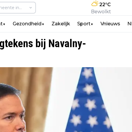
22
°C
Bewolkt
t
Gezondheid
Zakelijk
Sport
Vnieuws
N
▼
▼
▼
gtekens bij Navalny-