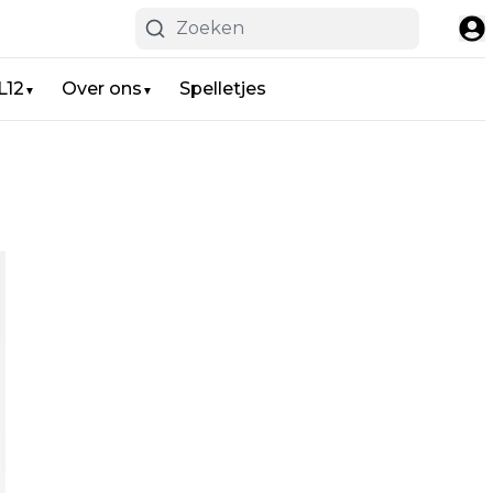
L12
Over ons
Spelletjes
▼
▼