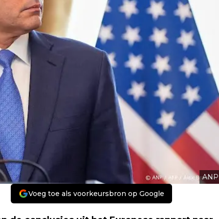
ANP
Voeg toe als voorkeursbron op Google