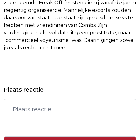
zogenoemde Freak Off-feesten die hij vanaf de jaren
negentig organiseerde. Mannelijke escorts zouden
daarvoor van staat naar staat zijn gereisd om seks te
hebben met vriendinnen van Combs. Zijn
verdediging hield vol dat dit geen prostitutie, maar
"commercieel voyeurisme" was. Daarin gingen zowel
jury als rechter niet mee.
Vorig artikel
Volgend artikel
SHUTDOWN VS GAAT VRIJWEL ZEKER
RUTTE POSITIEF MAAR OP ZIJN
Plaats reactie
NIEUWE WEEK IN
HOEDE OVER REACTIE HAMAS