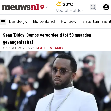
20
°C
Vooral Helder
Landelijk
Buitenland
Politiek
Entertainmen
Sean 'Diddy' Combs veroordeeld tot 50 maanden
gevangenisstraf
03 OKT 2025, 22:51
•
BUITENLAND