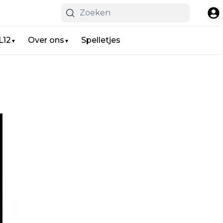
L12
Over ons
Spelletjes
▼
▼