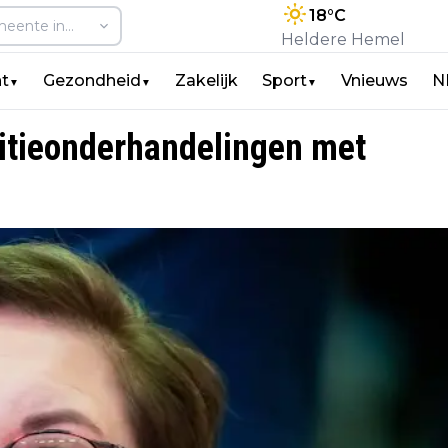
18
°C
Heldere Hemel
t
Gezondheid
Zakelijk
Sport
Vnieuws
N
▼
▼
▼
itieonderhandelingen met