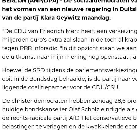
BERLIJN (ANP/DPA) - De sociaaldemocraten v
het vormen van een nieuwe regering in Duitslan
van de partij Klara Geywitz maandag.
"De CDU van Friedrich Merz heeft een verkiezi
miljarden euro's extra zal slaan in de toch al k
tegen RBB inforadio. "In dit opzicht staan ​​we a
de uitkomst naar mijn mening nog openstaat", a
Hoewel de SPD tijdens de parlementsverkiezinge
ooit in de Bondsdag behaalde, is de partij naar
liggende coalitiepartner voor de CDU/CSU.
De christendemocraten hebben zondag 28,6 pr
huidige bondskanselier Olaf Scholz eindigde als
de rechts-radicale partij AfD. Het conservatiev
belastingen te verlagen en de kwakkelende econ