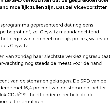
an de SPD verwachten dat de gesprekken over
d moeilijk zullen zijn. Dat zei vicevoorzitter
ngsprogramma gepresenteerd dat nog eens
rappe begroting", zei Geywitz maandagochtend
an het begin van een heel moeilijk proces, waarvan
ldus Geywitz.
n van zondag haar slechtste verkiezingsresultaa
 verwachting nog steeds de meest voor de hand
ocent van de stemmen gekregen. De SPD van de
 derde met 16,4 procent van de stemmen, achter
e blok CDU/CSU heeft onder meer beloofd de
omie te stimuleren.