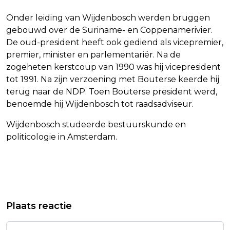
Onder leiding van Wijdenbosch werden bruggen
gebouwd over de Suriname- en Coppenamerivier.
De oud-president heeft ook gediend als vicepremier,
premier, minister en parlementariër. Na de
zogeheten kerstcoup van 1990 was hij vicepresident
tot 1991. Na zijn verzoening met Bouterse keerde hij
terug naar de NDP. Toen Bouterse president werd,
benoemde hij Wijdenbosch tot raadsadviseur.
Wijdenbosch studeerde bestuurskunde en
politicologie in Amsterdam.
Vorig artikel
Volgend artikel
KRANT: SHEIN OVERWEEGT VS
PRODUCTIE TWEEDE SEIZOEN
Plaats reactie
ANDERS TE GAAN BELEVEREN DOOR
SHŌGUN BEGINT IN JANUARI 2026
HEFFINGEN