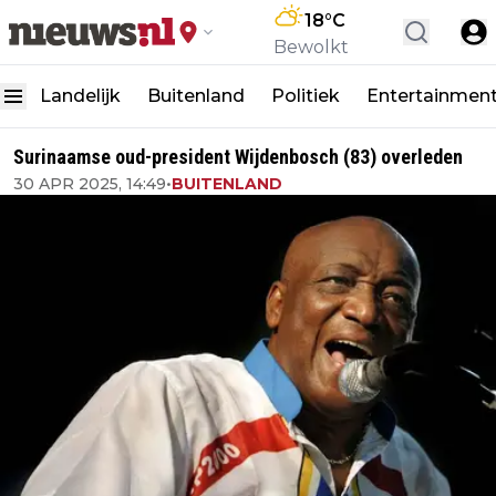
18
°C
Bewolkt
Landelijk
Buitenland
Politiek
Entertainmen
Surinaamse oud-president Wijdenbosch (83) overleden
30 APR 2025, 14:49
•
BUITENLAND