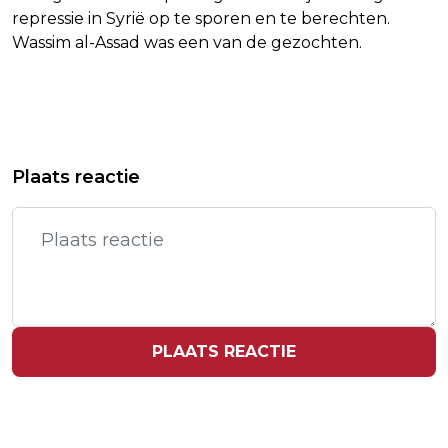
repressie in Syrië op te sporen en te berechten.
Wassim al-Assad was een van de gezochten.
Vorig artikel
Volgend artikel
VAN DE ZANDSCHULP STRANDT IN
LINKIN PARK ZEGT OP LAATSTE
Plaats reactie
KWALIFICATIES GRASTOERNOOI
MOMENT OPTREDEN AF
MALLORCA
PLAATS REACTIE