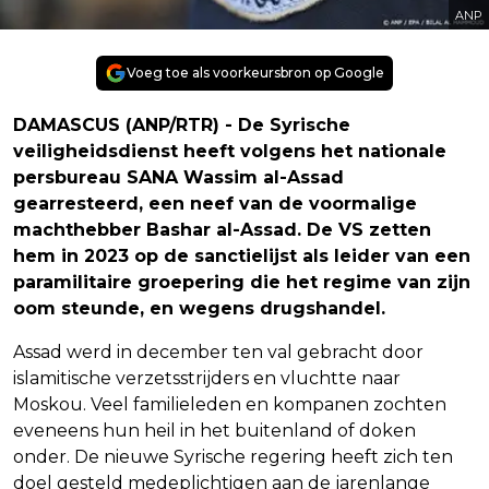
ANP
Voeg toe als voorkeursbron op Google
DAMASCUS (ANP/RTR) - De Syrische
veiligheidsdienst heeft volgens het nationale
persbureau SANA Wassim al-Assad
gearresteerd, een neef van de voormalige
machthebber Bashar al-Assad. De VS zetten
hem in 2023 op de sanctielijst als leider van een
paramilitaire groepering die het regime van zijn
oom steunde, en wegens drugshandel.
Assad werd in december ten val gebracht door
islamitische verzetsstrijders en vluchtte naar
Moskou. Veel familieleden en kompanen zochten
eveneens hun heil in het buitenland of doken
onder. De nieuwe Syrische regering heeft zich ten
doel gesteld medeplichtigen aan de jarenlange