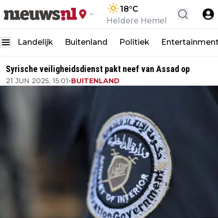
18
°C
Heldere Hemel
Landelijk
Buitenland
Politiek
Entertainmen
Syrische veiligheidsdienst pakt neef van Assad op
21 JUN 2025, 15:01
•
BUITENLAND