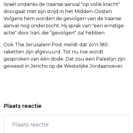
Israël ondanks de Iraanse aanval "op volle kracht"
doorgaat met zijn strijd in het Midden-Oosten.
Volgens hem worden de gevolgen van de Iraanse
aanval nog onderzocht. Hij sprak van "een ernstige
actie" door Iran, die "gevolgen" zal hebben.
Ook The Jerusalem Post meldt dat zo'n 180
raketten zijn afgevuurd. Tot nu toe wordt
gesproken van één dode. Dat zou een Palestijn zijn
geweest in Jericho op de Westelijke Jordaanoever.
Vorig artikel
Volgend artikel
SARAH FERGUSON: WEER OMA
EU VEROORDEELT AANVAL IRAN:
Plaats reactie
WORDEN VULT MIJN HART MET
GEWELDSSPIRAAL LOOPT UIT DE
BLIJDSCHAP
HAND