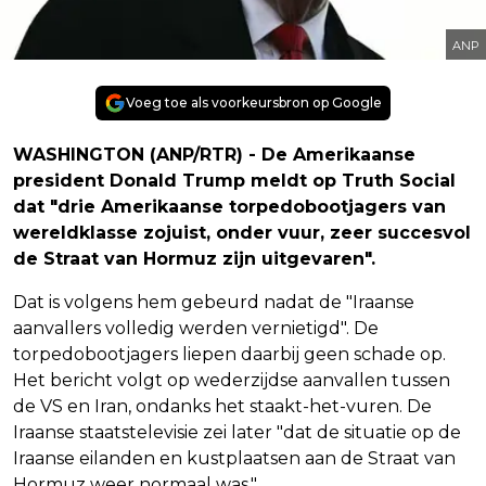
ANP
Voeg toe als voorkeursbron op Google
WASHINGTON (ANP/RTR) - De Amerikaanse
president Donald Trump meldt op Truth Social
dat "drie Amerikaanse torpedobootjagers van
wereldklasse zojuist, onder vuur, zeer succesvol
de Straat van Hormuz zijn uitgevaren".
Dat is volgens hem gebeurd nadat de "Iraanse
aanvallers volledig werden vernietigd". De
torpedobootjagers liepen daarbij geen schade op.
Het bericht volgt op wederzijdse aanvallen tussen
de VS en Iran, ondanks het staakt-het-vuren. De
Iraanse staatstelevisie zei later "dat de situatie op de
Iraanse eilanden en kustplaatsen aan de Straat van
Hormuz weer normaal was."