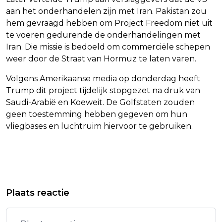
aan het onderhandelen zijn met Iran. Pakistan zou
hem gevraagd hebben om Project Freedom niet uit
te voeren gedurende de onderhandelingen met
Iran. Die missie is bedoeld om commerciële schepen
weer door de Straat van Hormuz te laten varen.
Volgens Amerikaanse media op donderdag heeft
Trump dit project tijdelijk stopgezet na druk van
Saudi-Arabië en Koeweit. De Golfstaten zouden
geen toestemming hebben gegeven om hun
vliegbases en luchtruim hiervoor te gebruiken.
Vorig artikel
Volgend artikel
VU KOPPELT SYSTEMEN LOS NA
GEMEENTERAADSVERKIEZINGEN VK:
Plaats reactie
HACK, MOGELIJK GEVOLGEN VOOR
REFORM UK OP WINST, LABOUR
ONDERWIJS