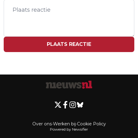
BIJ KOOP EN VERKOOP VAN
VERKOOP VAN WONINGEN
WONINGEN
PLAATS REACTIE
Over ons
•
Werken bij
•
Cookie Policy
Powered by Newsifier