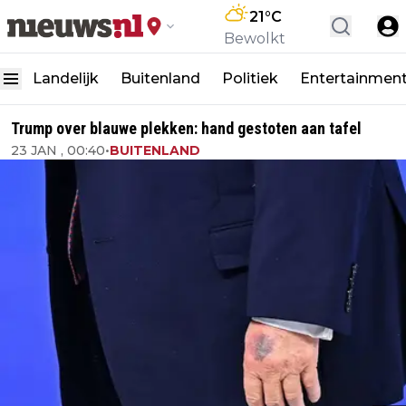
21
°C
Bewolkt
Landelijk
Buitenland
Politiek
Entertainmen
Trump over blauwe plekken: hand gestoten aan tafel
23 JAN , 00:40
•
BUITENLAND