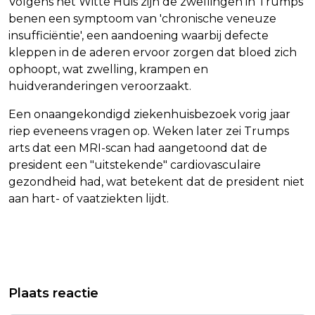
Volgens het Witte Huis zijn de zwellingen in Trumps
benen een symptoom van 'chronische veneuze
insufficiëntie', een aandoening waarbij defecte
kleppen in de aderen ervoor zorgen dat bloed zich
ophoopt, wat zwelling, krampen en
huidveranderingen veroorzaakt.
Een onaangekondigd ziekenhuisbezoek vorig jaar
riep eveneens vragen op. Weken later zei Trumps
arts dat een MRI-scan had aangetoond dat de
president een "uitstekende" cardiovasculaire
gezondheid had, wat betekent dat de president niet
aan hart- of vaatziekten lijdt.
Vorig artikel
Volgend artikel
VERBETERING: ACHMEA ZIET
ACHMEA ZIET TOENAME CONFLICTEN
Plaats reactie
TOENAME CONFLICTEN BIJ KOOP EN