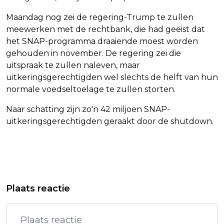
Maandag nog zei de regering-Trump te zullen
meewerken met de rechtbank, die had geëist dat
het SNAP-programma draaiende moest worden
gehouden in november. De regering zei die
uitspraak te zullen naleven, maar
uitkeringsgerechtigden wel slechts de helft van hun
normale voedseltoelage te zullen storten.
Naar schatting zijn zo'n 42 miljoen SNAP-
uitkeringsgerechtigden geraakt door de shutdown.
Vorig artikel
Volgend artikel
PHILIPS SCHITTERT OP
WILLIAM WERKT ZICH IN HET ZWEET
Plaats reactie
TERUGHOUDEND DAMRAK
OP STRAND COPACABANA