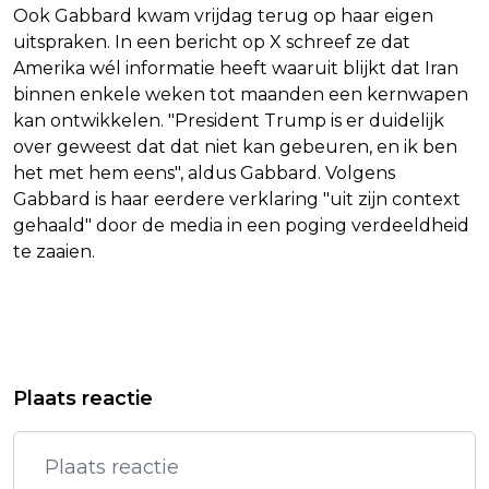
Ook Gabbard kwam vrijdag terug op haar eigen
uitspraken. In een bericht op X schreef ze dat
Amerika wél informatie heeft waaruit blijkt dat Iran
binnen enkele weken tot maanden een kernwapen
kan ontwikkelen. "President Trump is er duidelijk
over geweest dat dat niet kan gebeuren, en ik ben
het met hem eens", aldus Gabbard. Volgens
Gabbard is haar eerdere verklaring "uit zijn context
gehaald" door de media in een poging verdeeldheid
te zaaien.
Vorig artikel
Volgend artikel
ROBBERT RODENBURG BLIJ MET
PRO-PALESTIJNSE ACTIVIST
Plaats reactie
IRENE MOORS ALS
MAHMOUD KHALIL VRIJGELATEN IN
PRESENTATIECOACH
DE VS