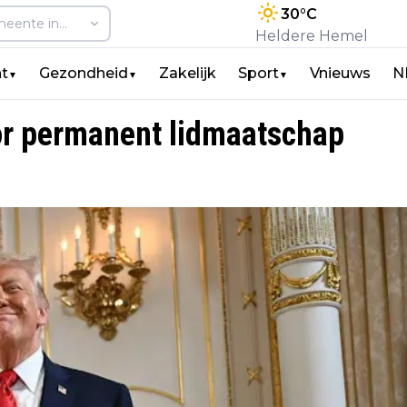
30
°C
Heldere Hemel
t
Gezondheid
Zakelijk
Sport
Vnieuws
N
▼
▼
▼
oor permanent lidmaatschap