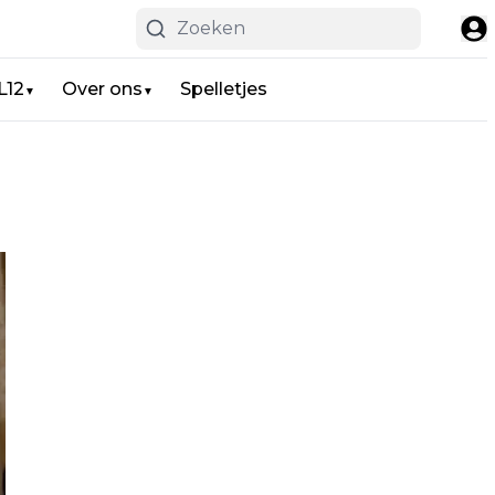
L12
Over ons
Spelletjes
▼
▼