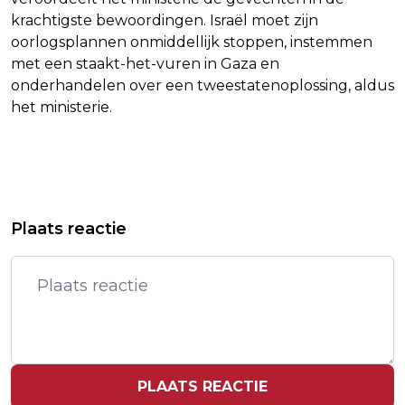
krachtigste bewoordingen. Israël moet zijn
oorlogsplannen onmiddellijk stoppen, instemmen
met een staakt-het-vuren in Gaza en
onderhandelen over een tweestatenoplossing, aldus
het ministerie.
Vorig artikel
Volgend artikel
NATUURBRAND IN TOERISTISCH
OOK EMIRATES VERBIEDT HET
Plaats reactie
GEBIED ZUID-SPANJE ONDER
GEBRUIK VAN POWERBANKS AAN
CONTROLE
BOORD
PLAATS REACTIE