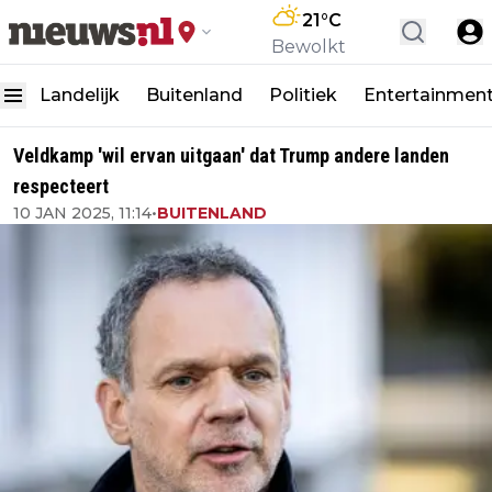
21
°C
Bewolkt
Landelijk
Buitenland
Politiek
Entertainmen
Veldkamp 'wil ervan uitgaan' dat Trump andere landen
respecteert
10 JAN 2025, 11:14
•
BUITENLAND