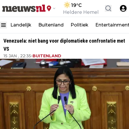
19
°C
Heldere Hemel
Landelijk
Buitenland
Politiek
Entertainmen
Venezuela: niet bang voor diplomatieke confrontatie met
VS
15 JAN , 22:35
•
BUITENLAND