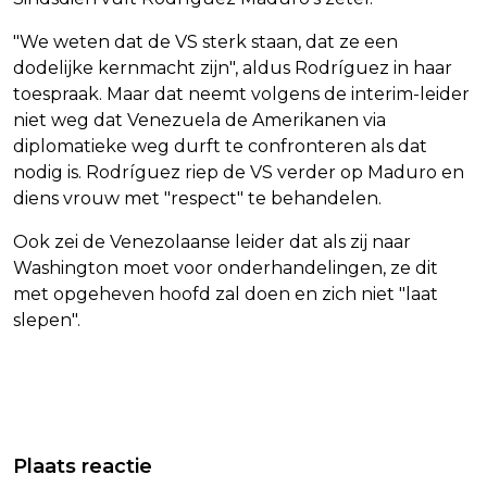
"We weten dat de VS sterk staan, dat ze een
dodelijke kernmacht zijn", aldus Rodríguez in haar
toespraak. Maar dat neemt volgens de interim-leider
niet weg dat Venezuela de Amerikanen via
diplomatieke weg durft te confronteren als dat
nodig is. Rodríguez riep de VS verder op Maduro en
diens vrouw met "respect" te behandelen.
Ook zei de Venezolaanse leider dat als zij naar
Washington moet voor onderhandelingen, ze dit
met opgeheven hoofd zal doen en zich niet "laat
slepen".
Vorig artikel
Volgend artikel
WALL STREET SLUIT MET WINST,
GETROFFEN ONDERNEMERS UTRECHT
Plaats reactie
CHIPFONDSEN BIJ WINNAARS