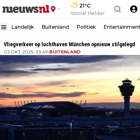
21
°C
Vooral Helder
Landelijk
Buitenland
Politiek
Entertainmen
Vliegverkeer op luchthaven München opnieuw stilgelegd
03 OKT 2025, 23:49
•
BUITENLAND