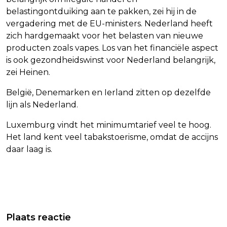
belastingontduiking aan te pakken, zei hij in de
vergadering met de EU-ministers. Nederland heeft
zich hardgemaakt voor het belasten van nieuwe
producten zoals vapes. Los van het financiële aspect
is ook gezondheidswinst voor Nederland belangrijk,
zei Heinen.
België, Denemarken en Ierland zitten op dezelfde
lijn als Nederland.
Luxemburg vindt het minimumtarief veel te hoog.
Het land kent veel tabakstoerisme, omdat de accijns
daar laag is.
Vorig artikel
Volgend artikel
BANK OF ENGLAND: GEEN GROOT
LANGER HINDER
Plaats reactie
BANENVERLIES IN VK DOOR AI