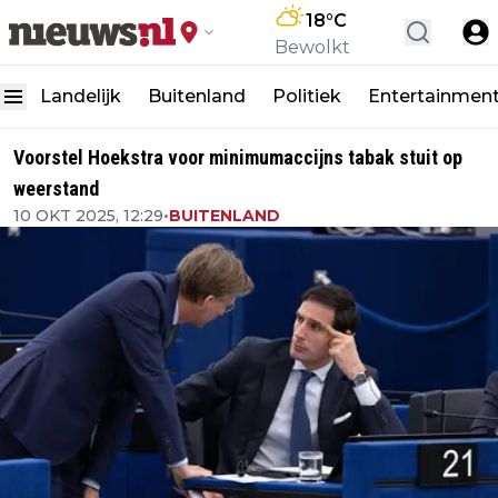
18
°C
Bewolkt
Landelijk
Buitenland
Politiek
Entertainmen
Voorstel Hoekstra voor minimumaccijns tabak stuit op
weerstand
10 OKT 2025, 12:29
•
BUITENLAND