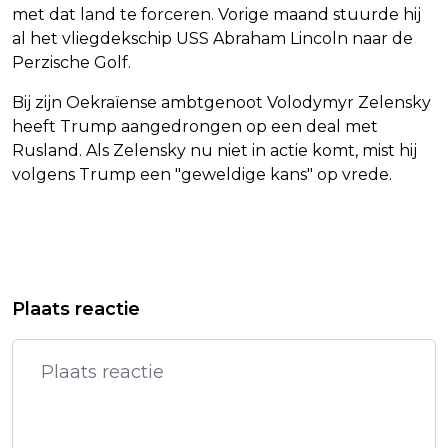
met dat land te forceren. Vorige maand stuurde hij
al het vliegdekschip USS Abraham Lincoln naar de
Perzische Golf.
Bij zijn Oekraïense ambtgenoot Volodymyr Zelensky
heeft Trump aangedrongen op een deal met
Rusland. Als Zelensky nu niet in actie komt, mist hij
volgens Trump een "geweldige kans" op vrede.
Vorig artikel
Volgend artikel
STARMER: EUROPA MOET
FOSSIELEN VAN MASTODONT EN
Plaats reactie
ONAFHANKELIJKER VAN VERENIGDE
REUZENLUIAARD GEVONDEN IN
STATEN WORDEN
COSTA RICA