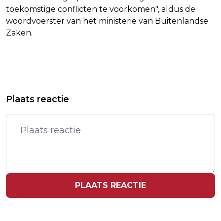
toekomstige conflicten te voorkomen", aldus de
woordvoerster van het ministerie van Buitenlandse
Zaken.
Vorig artikel
Volgend artikel
PREMIER PAKISTAN VERGADERT MET
CHINA ROEPT INDIA EN PAKISTAN OP
Plaats reactie
LEDEN NUCLEAIRE RAAD
TOT TERUGHOUDENDHEID
PLAATS REACTIE