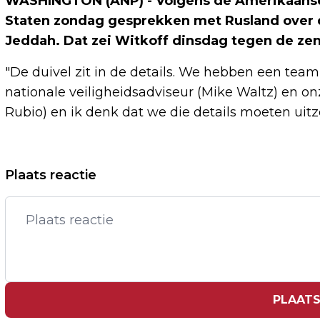
WASHINGTON (ANP) - Volgens de Amerikaanse
Staten zondag gesprekken met Rusland over d
Jeddah. Dat zei Witkoff dinsdag tegen de ze
"De duivel zit in de details. We hebben een team
nationale veiligheidsadviseur (Mike Waltz) en o
Rubio) en ik denk dat we die details moeten uitz
Vorig artikel
Plaats reactie
BRAND CENTRUM DELFT ONDER
CONTROLE, NABLUSSEN GAAT UREN
DUREN
PLAATS