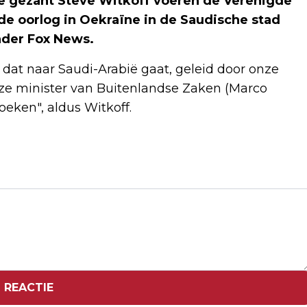
 gezant Steve Witkoff voeren de Verenigde
e oorlog in Oekraïne in de Saudische stad
nder Fox News.
 dat naar Saudi-Arabië gaat, geleid door onze
nze minister van Buitenlandse Zaken (Marco
oeken", aldus Witkoff.
Volgend artikel
ONDERZOEK: DUIZENDEN MENSEN PER
JAAR KRIJGEN KANKER DOOR HUN
WERK
 REACTIE