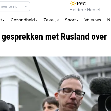
19
°C
Heldere Hemel
t
Gezondheid
Zakelijk
Sport
Vnieuws
N
▼
▼
▼
 gesprekken met Rusland over