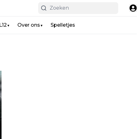
L12
Over ons
Spelletjes
▼
▼