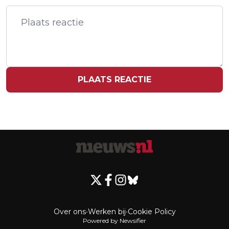
THE LAST MRS. PARRISH VAN
NETFLIX
PLAATS REACTIE
Over ons
•
Werken bij
•
Cookie Policy
Powered by Newsifier