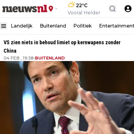
22
°C
Vooral Helder
Landelijk
Buitenland
Politiek
Entertainmen
VS zien niets in behoud limiet op kernwapens zonder
China
04 FEB , 19:38
•
BUITENLAND