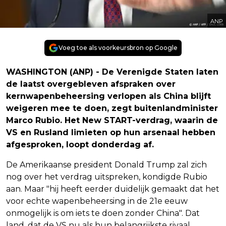
ANP
Voeg toe als voorkeursbron op Google
WASHINGTON (ANP) - De Verenigde Staten laten
de laatst overgebleven afspraken over
kernwapenbeheersing verlopen als China blijft
weigeren mee te doen, zegt buitenlandminister
Marco Rubio. Het New START-verdrag, waarin de
VS en Rusland limieten op hun arsenaal hebben
afgesproken, loopt donderdag af.
De Amerikaanse president Donald Trump zal zich
nog over het verdrag uitspreken, kondigde Rubio
aan. Maar "hij heeft eerder duidelijk gemaakt dat het
voor echte wapenbeheersing in de 21e eeuw
onmogelijk is om iets te doen zonder China". Dat
land, dat de VS nu als hun belangrijkste rivaal