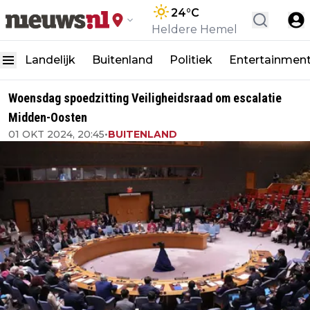
24
°C
Heldere Hemel
Landelijk
Buitenland
Politiek
Entertainmen
Woensdag spoedzitting Veiligheidsraad om escalatie
Midden-Oosten
01 OKT 2024, 20:45
•
BUITENLAND