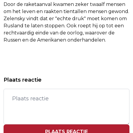
Door de raketaanval kwamen zeker twaalf mensen
om het leven en raakten tientallen mensen gewond.
Zelensky vindt dat er "echte druk" moet komen om
Rusland te laten stoppen. Ook roept hij op tot een
rechtvaardig einde van de oorlog, waarover de
Russen en de Amerikanen onderhandelen.
Vorig artikel
Volgend artikel
PERSONEEL ENSCHEDESE
TILLMAN KOMT TE LAAT EN ZIT VOOR
Plaats reactie
BANDENFABRIEK APOLLO VRIJDAG
STRAF OP BANK BIJ PSV
BIJEENGEROEPEN
PLAATS REACTIE