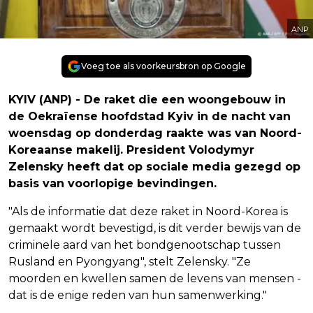
ANP
Voeg toe als voorkeursbron op Google
KYIV (ANP) - De raket die een woongebouw in
de Oekraïense hoofdstad Kyiv in de nacht van
woensdag op donderdag raakte was van Noord-
Koreaanse makelij. President Volodymyr
Zelensky heeft dat op sociale media gezegd op
basis van voorlopige bevindingen.
"Als de informatie dat deze raket in Noord-Korea is
gemaakt wordt bevestigd, is dit verder bewijs van de
criminele aard van het bondgenootschap tussen
Rusland en Pyongyang", stelt Zelensky. "Ze
moorden en kwellen samen de levens van mensen -
dat is de enige reden van hun samenwerking."